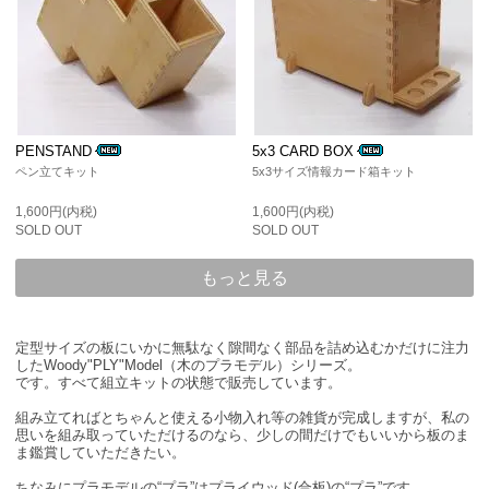
PENSTAND
5x3 CARD BOX
ペン立てキット
5x3サイズ情報カード箱キット
1,600円(内税)
1,600円(内税)
SOLD OUT
SOLD OUT
もっと見る
定型サイズの板にいかに無駄なく隙間なく部品を詰め込むかだけに注力
したWoody"PLY"Model（木のプラモデル）シリーズ。
です。すべて組立キットの状態で販売しています。
組み立てればとちゃんと使える小物入れ等の雑貨が完成しますが、私の
思いを組み取っていただけるのなら、少しの間だけでもいいから板のま
ま鑑賞していただきたい。
ちなみにプラモデルの“プラ”はプライウッド(合板)の“プラ”です。