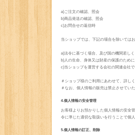
a)ご注文の確認、照会
b)商品発送の確認、照会
c)お問合せの返信時
当ショップでは、下記の場合を除いては
a)法令に基づく場合、及び国の機関若し
b)人の生命、身体又は財産の保護のため
c)当ショップを運営する会社の関連会社
＃ショップ様のご利用にあわせて、詳し
＃なお、個人情報の販売は禁止させてい
4.個人情報の安全管理
お客様よりお預かりした個人情報の安全
令に準じた適切な取扱いを行うことで個
5.個人情報の訂正、削除