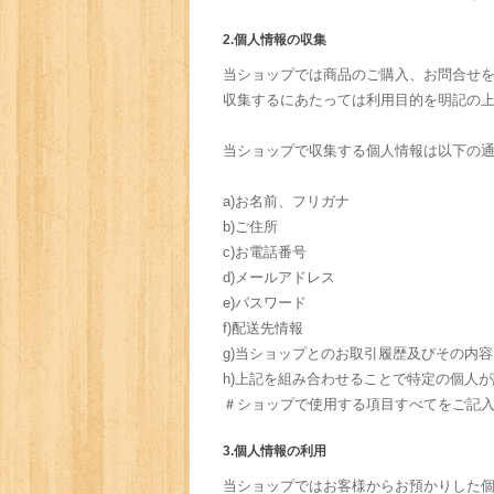
2.個人情報の収集
当ショップでは商品のご購入、お問合せ
収集するにあたっては利用目的を明記の
当ショップで収集する個人情報は以下の
a)お名前、フリガナ
b)ご住所
c)お電話番号
d)メールアドレス
e)パスワード
f)配送先情報
g)当ショップとのお取引履歴及びその内容
h)上記を組み合わせることで特定の個人
＃ショップで使用する項目すべてをご記
3.個人情報の利用
当ショップではお客様からお預かりした