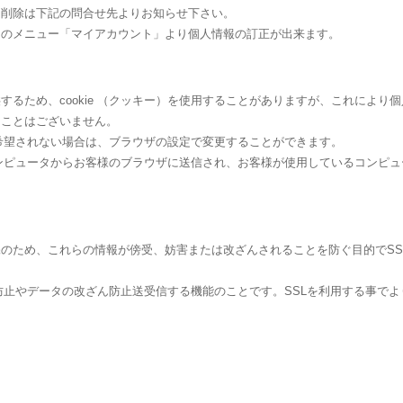
・削除は下記の問合せ先よりお知らせ下さい。
トのメニュー「マイアカウント」より個人情報の訂正が出来ます。
するため、cookie （クッキー）を使用することがありますが、これにより
ることはございません。
れを希望されない場合は、ブラウザの設定で変更することができます。
バーコンピュータからお客様のブラウザに送信され、お客様が使用しているコンピ
め、これらの情報が傍受、妨害または改ざんされることを防ぐ目的でSSL（Secur
聴防止やデータの改ざん防止送受信する機能のことです。SSLを利用する事で