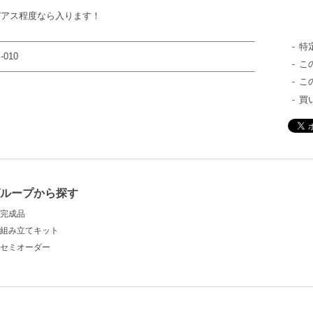
ピアス程度なら入ります！
特
-010
こ
こ
買
ループから探す
完成品
組み立てキット
セミオーダー